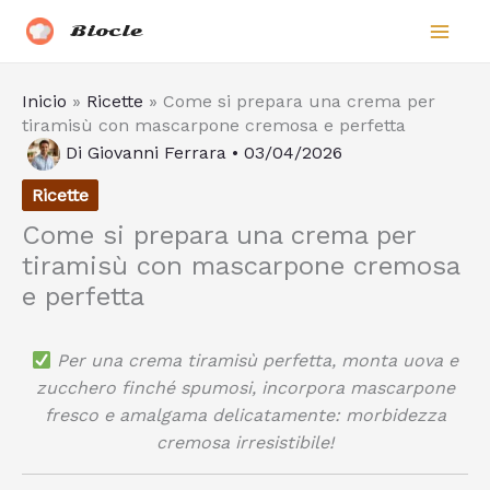
Vai
Biocle
al
contenuto
Inicio
»
Ricette
»
Come si prepara una crema per
tiramisù con mascarpone cremosa e perfetta
Di
Giovanni Ferrara
•
03/04/2026
Ricette
Come si prepara una crema per
tiramisù con mascarpone cremosa
e perfetta
Per una crema tiramisù perfetta, monta uova e
zucchero finché spumosi, incorpora mascarpone
fresco e amalgama delicatamente: morbidezza
cremosa irresistibile!