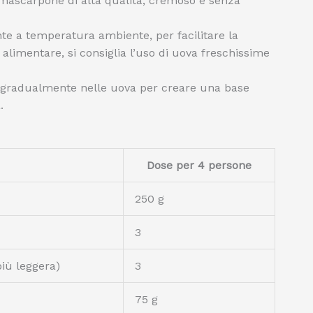
 mascarpone di alta qualità, cremoso e senza
te a temperatura ambiente, per facilitare la
alimentare, si consiglia l’uso di uova freschissime
 gradualmente nelle uova per creare una base
.
Dose per 4 persone
250 g
3
iù leggera)
3
75 g