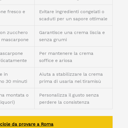
ne fresco e
Evitare ingredienti congelati o
scaduti per un sapore ottimale
con zucchero
Garantisce una crema liscia e
il mascarpone
senza grumi
mascarpone
Per mantenere la crema
elicatamente
soffice e ariosa
e in
Aiuta a stabilizzare la crema
eno 30 minuti
prima di usarla nel tiramisù
na montata o
Personalizza il gusto senza
liquori)
perdere la consistenza
isciole da provare a Roma