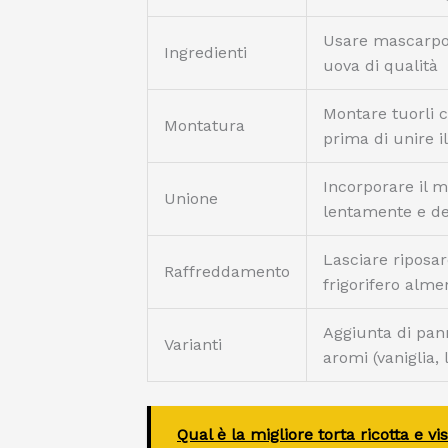
Usare mascarpo
Ingredienti
uova di qualità
Montare tuorli 
Montatura
prima di unire 
Incorporare il 
Unione
lentamente e d
Lasciare riposar
Raffreddamento
frigorifero alm
Aggiunta di pan
Varianti
aromi (vaniglia, 
Qual è la migliore torta ricotta e v