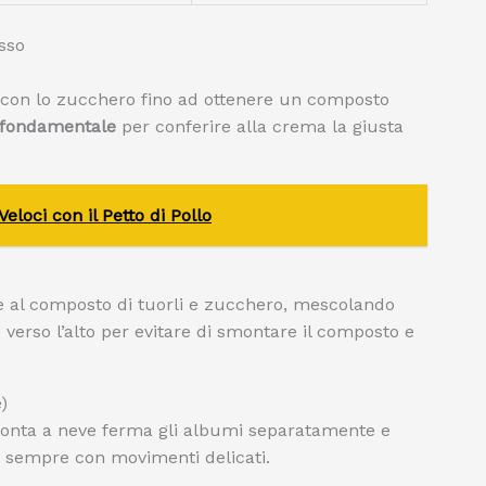
sso
i con lo zucchero fino ad ottenere un composto
fondamentale
per conferire alla crema la giusta
loci con il Petto di Pollo
 al composto di tuorli e zucchero, mescolando
verso l’alto per evitare di smontare il composto e
)
monta a neve ferma gli albumi separatamente e
 sempre con movimenti delicati.