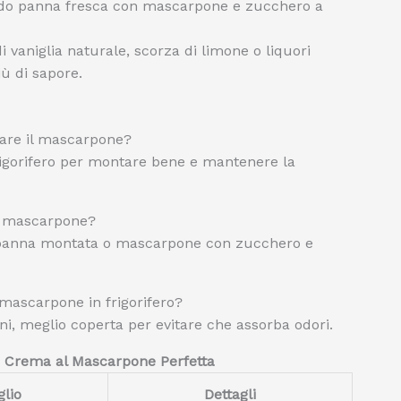
do panna fresca con mascarpone e zucchero a
 vaniglia naturale, scorza di limone o liquori
ù di sapore.
tare il mascarpone?
rigorifero per montare bene e mantenere la
al mascarpone?
e panna montata o mascarpone con zucchero e
mascarpone in frigorifero?
ni, meglio coperta per evitare che assorba odori.
a Crema al Mascarpone Perfetta
glio
Dettagli