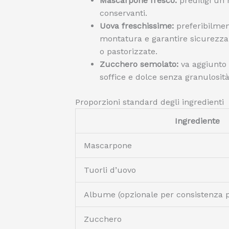
Mascarpone fresco:
prediligi un
conservanti.
Uova freschissime:
preferibilmen
montatura e garantire sicurezza 
o pastorizzate.
Zucchero semolato:
va aggiunto
soffice e dolce senza granulosità
Proporzioni standard degli ingredienti
Ingrediente
Mascarpone
Tuorli d’uovo
Albume (opzionale per consistenza p
Zucchero