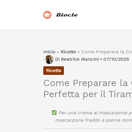
Vai
al
Biocle
contenuto
Inicio
»
Ricette
»
Come Preparare la Cre
Di
Beatrice Mancini
•
07/10/2025
Ricette
Come Preparare la
Perfetta per il Tira
Per una crema al mascarpone pe
mascarpone freddo e panna montata