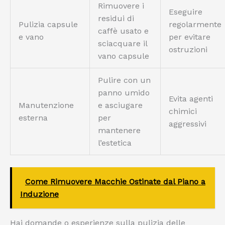
Rimuovere i
Eseguire
residui di
Pulizia capsule
regolarmente
caffè usato e
e vano
per evitare
sciacquare il
ostruzioni
vano capsule
Pulire con un
panno umido
Evita agenti
Manutenzione
e asciugare
chimici
esterna
per
aggressivi
mantenere
l’estetica
Come Rimuovere Macchie Ostinate dal Piano a
Induzione
Hai domande o esperienze sulla pulizia delle