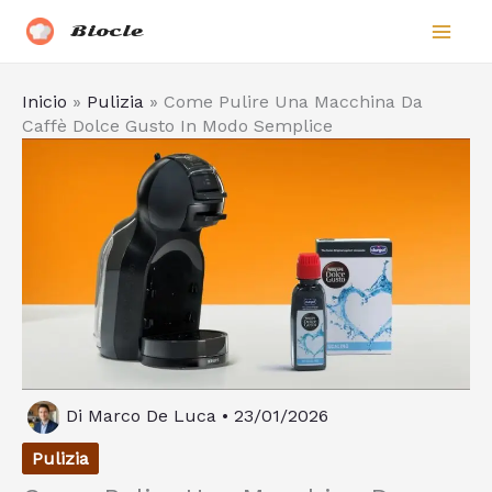
Vai
Biocle
al
contenuto
Inicio
»
Pulizia
»
Come Pulire Una Macchina Da
Caffè Dolce Gusto In Modo Semplice
Di
Marco De Luca
•
23/01/2026
Pulizia