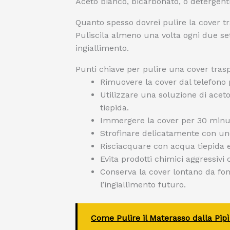
Aceto bianco, bicarbonato, o detergenti 
Quanto spesso dovrei pulire la cover t
Puliscila almeno una volta ogni due se
ingiallimento.
Punti chiave per pulire una cover traspa
Rimuovere la cover dal telefono 
Utilizzare una soluzione di acet
tiepida.
Immergere la cover per 30 minuti
Strofinare delicatamente con un
Risciacquare con acqua tiepida e 
Evita prodotti chimici aggressivi
Conserva la cover lontano da font
l’ingiallimento futuro.
Come Pulire il Materasso dalla Pipì