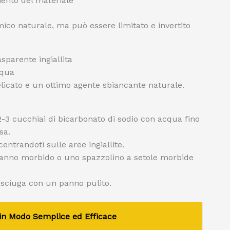
mento del materiale
imico naturale, ma può essere limitato e invertito
sparente ingiallita
cqua
elicato e un ottimo agente sbiancante naturale.
3 cucchiai di bicarbonato di sodio con acqua fino
sa.
entrandoti sulle aree ingiallite.
panno morbido o uno spazzolino a setole morbide
asciuga con un panno pulito.
r in Modo Semplice ed Efficace