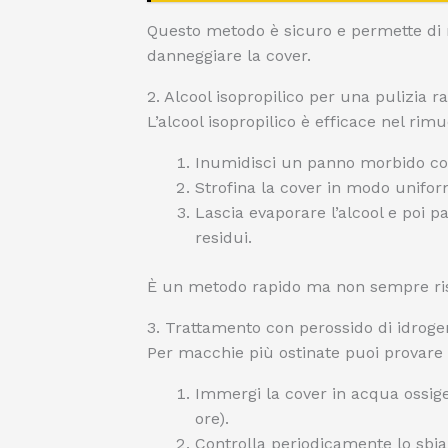
Questo metodo è sicuro e permette di r
danneggiare la cover.
2. Alcool isopropilico per una pulizia r
L’alcool isopropilico è efficace nel rimu
Inumidisci un panno morbido con 
Strofina la cover in modo uniform
Lascia evaporare l’alcool e poi 
residui.
È un metodo rapido ma non sempre risol
3. Trattamento con perossido di idrog
Per macchie più ostinate puoi provare i
Immergi la cover in acqua ossigen
ore).
Controlla periodicamente lo sbi