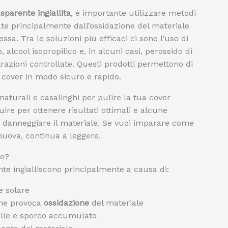
sparente ingiallita
, è importante utilizzare metodi
e principalmente dall’ossidazione del materiale
ssa. Tra le soluzioni più efficaci ci sono l’uso di
, alcool isopropilico e, in alcuni casi, perossido di
razioni controllate. Questi prodotti permettono di
a cover in modo sicuro e rapido.
naturali e casalinghi per pulire la tua cover
uire per ottenere risultati ottimali e alcune
i danneggiare il materiale. Se vuoi imparare come
nuova, continua a leggere.
no?
ente ingialliscono principalmente a causa di:
e solare
 che provoca
ossidazione
del materiale
pelle e sporco accumulato