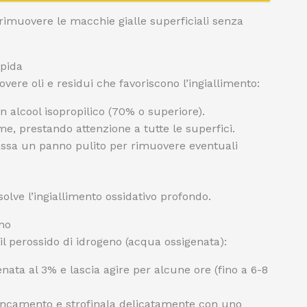
imuovere le macchie gialle superficiali senza
apida
overe oli e residui che favoriscono l’ingiallimento:
alcool isopropilico (70% o superiore).
e, prestando attenzione a tutte le superfici.
passa un panno pulito per rimuovere eventuali
ve l’ingiallimento ossidativo profondo.
eno
l perossido di idrogeno (acqua ossigenata):
ata al 3% e lascia agire per alcune ore (fino a 6-8
ancamento e strofinala delicatamente con uno