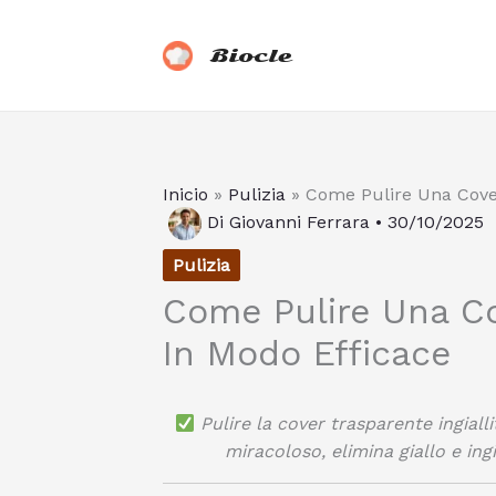
Vai
al
Biocle
contenuto
Inicio
»
Pulizia
»
Come Pulire Una Cover
Di
Giovanni Ferrara
•
30/10/2025
Pulizia
Come Pulire Una Cov
In Modo Efficace
Pulire la cover trasparente ingial
miracoloso, elimina giallo e ing