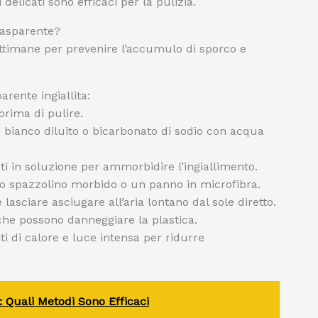
delicati sono efficaci per la pulizia.
rasparente?
ttimane per prevenire l’accumulo di sporco e
rente ingiallita:
prima di pulire.
o bianco diluito o bicarbonato di sodio con acqua
 in soluzione per ammorbidire l’ingiallimento.
o spazzolino morbido o un panno in microfibra.
lasciare asciugare all’aria lontano dal sole diretto.
 che possono danneggiare la plastica.
i di calore e luce intensa per ridurre
: Quali Metodi Sono Efficaci