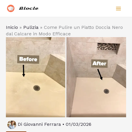
Vai
Biocle
al
contenuto
Inicio
»
Pulizia
»
Come Pulire un Piatto Doccia Nero
dal Calcare in Modo Efficace
Di
Giovanni Ferrara
•
01/03/2026