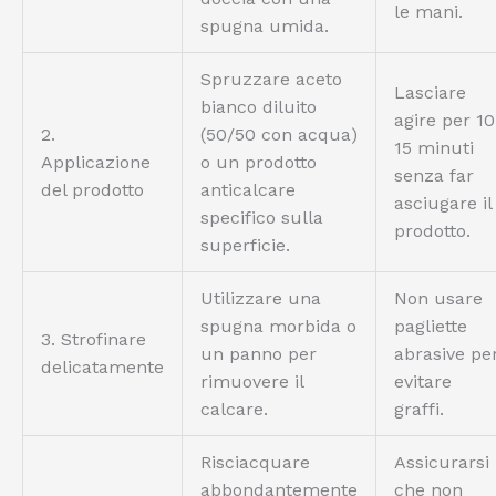
le mani.
spugna umida.
Spruzzare aceto
Lasciare
bianco diluito
agire per 10
2.
(50/50 con acqua)
15 minuti
Applicazione
o un prodotto
senza far
del prodotto
anticalcare
asciugare il
specifico sulla
prodotto.
superficie.
Utilizzare una
Non usare
spugna morbida o
pagliette
3. Strofinare
un panno per
abrasive pe
delicatamente
rimuovere il
evitare
calcare.
graffi.
Risciacquare
Assicurarsi
abbondantemente
che non