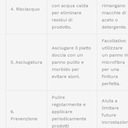
con acqua calda
rimangano
4. Risciacquo
per eliminare
macchie di
residui di
aceto o
prodotto.
detergente.
Facoltativo:
Asciugare il piatto
utilizzare
doccia con un
un panno i
5. Asciugatura
panno pulito e
microfibra
morbido per
per una
evitare aloni.
finitura
perfetta.
Pulire
Aiuta a
regolarmente e
limitare
6.
applicare
future
Prevenzione
periodicamente
incrostazion
prodotti