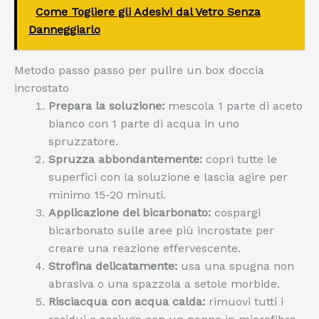
Come Togliere gli Adesivi dal Vetro Senza
Danneggiarlo
Metodo passo passo per pulire un box doccia
incrostato
Prepara la soluzione:
mescola 1 parte di aceto
bianco con 1 parte di acqua in uno
spruzzatore.
Spruzza abbondantemente:
copri tutte le
superfici con la soluzione e lascia agire per
minimo 15-20 minuti.
Applicazione del bicarbonato:
cospargi
bicarbonato sulle aree più incrostate per
creare una reazione effervescente.
Strofina delicatamente:
usa una spugna non
abrasiva o una spazzola a setole morbide.
Risciacqua con acqua calda:
rimuovi tutti i