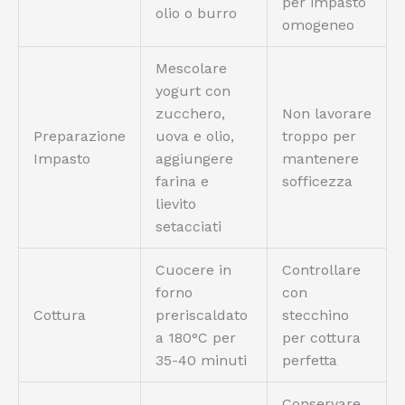
per impasto
olio o burro
omogeneo
Mescolare
yogurt con
zucchero,
Non lavorare
Preparazione
uova e olio,
troppo per
Impasto
aggiungere
mantenere
farina e
sofficezza
lievito
setacciati
Cuocere in
Controllare
forno
con
Cottura
preriscaldato
stecchino
a 180°C per
per cottura
35-40 minuti
perfetta
Conservare