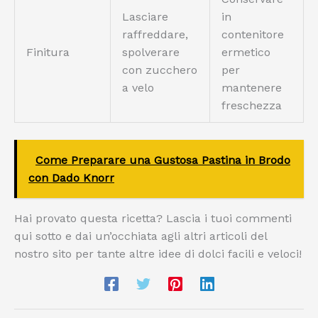
Lasciare
in
raffreddare,
contenitore
Finitura
spolverare
ermetico
con zucchero
per
a velo
mantenere
freschezza
Come Preparare una Gustosa Pastina in Brodo
con Dado Knorr
Hai provato questa ricetta? Lascia i tuoi commenti
qui sotto e dai un’occhiata agli altri articoli del
nostro sito per tante altre idee di dolci facili e veloci!