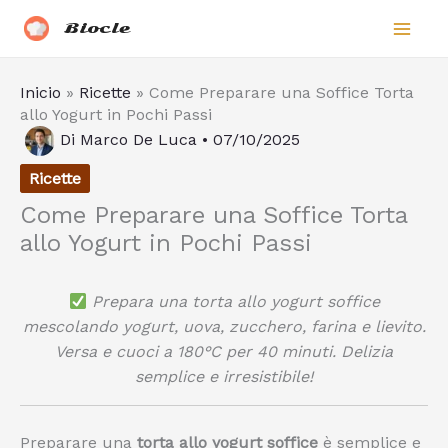
Vai
Biocle
al
contenuto
Inicio
»
Ricette
»
Come Preparare una Soffice Torta
allo Yogurt in Pochi Passi
Di
Marco De Luca
•
07/10/2025
Ricette
Come Preparare una Soffice Torta
allo Yogurt in Pochi Passi
Prepara una torta allo yogurt soffice
mescolando yogurt, uova, zucchero, farina e lievito.
Versa e cuoci a 180°C per 40 minuti. Delizia
semplice e irresistibile!
Preparare una
torta allo yogurt soffice
è semplice e