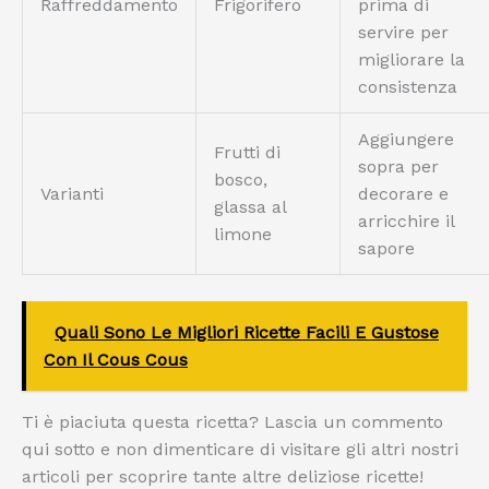
Raffreddamento
Frigorifero
prima di
servire per
migliorare la
consistenza
Aggiungere
Frutti di
sopra per
bosco,
Varianti
decorare e
glassa al
arricchire il
limone
sapore
Quali Sono Le Migliori Ricette Facili E Gustose
Con Il Cous Cous
Ti è piaciuta questa ricetta? Lascia un commento
qui sotto e non dimenticare di visitare gli altri nostri
articoli per scoprire tante altre deliziose ricette!