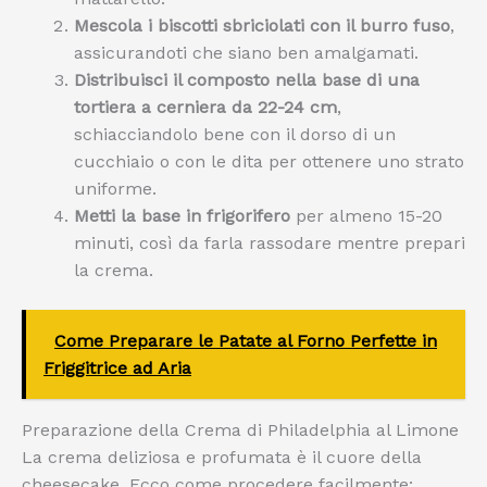
Mescola i biscotti sbriciolati con il burro fuso
,
assicurandoti che siano ben amalgamati.
Distribuisci il composto nella base di una
tortiera a cerniera da 22-24 cm
,
schiacciandolo bene con il dorso di un
cucchiaio o con le dita per ottenere uno strato
uniforme.
Metti la base in frigorifero
per almeno 15-20
minuti, così da farla rassodare mentre prepari
la crema.
Come Preparare le Patate al Forno Perfette in
Friggitrice ad Aria
Preparazione della Crema di Philadelphia al Limone
La crema deliziosa e profumata è il cuore della
cheesecake. Ecco come procedere facilmente: