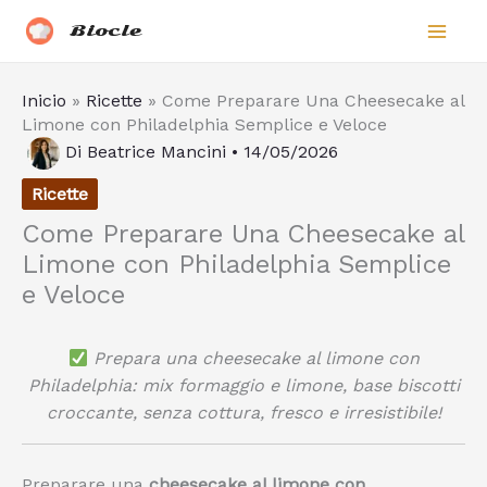
Vai
Biocle
al
contenuto
Inicio
»
Ricette
»
Come Preparare Una Cheesecake al
Limone con Philadelphia Semplice e Veloce
Di
Beatrice Mancini
•
14/05/2026
Ricette
Come Preparare Una Cheesecake al
Limone con Philadelphia Semplice
e Veloce
Prepara una cheesecake al limone con
Philadelphia: mix formaggio e limone, base biscotti
croccante, senza cottura, fresco e irresistibile!
Preparare una
cheesecake al limone con