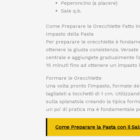
Peperoncino (a piacere)
Sale q.b.
Come Preparare le Orecchiette Fatto i
Impasto della Pasta
Per preparare le orecchiette è fondame
ottenere la giusta consistenza. Versat
centrale e aggiungete gradualmente l’a
15 minuti fino ad ottenere un impasto l
Formare le Orecchiette
Una volta pronto l’impasto, formate dei 
tagliateli a tocchetti di 1 cm. Utilizzand
sulla spianatoia creando la tipica for
un po’ di pratica ma è fondamentale per
Come Preparare la Pasta con il S