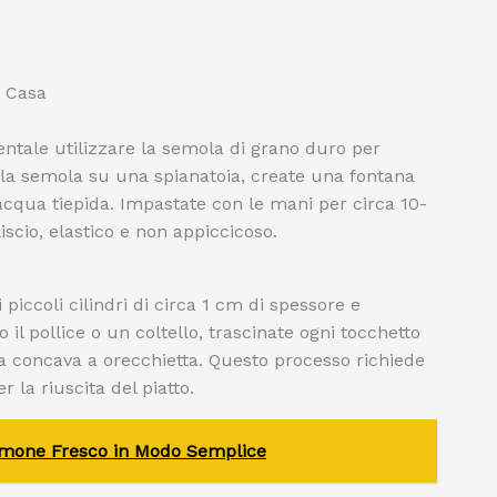
n Casa
ntale utilizzare la semola di grano duro per
e la semola su una spianatoia, create una fontana
cqua tiepida. Impastate con le mani per circa 10-
iscio, elastico e non appiccicoso.
piccoli cilindri di circa 1 cm di spessore e
o il pollice o un coltello, trascinate ogni tocchetto
ma concava a orecchietta. Questo processo richiede
 la riuscita del piatto.
almone Fresco in Modo Semplice