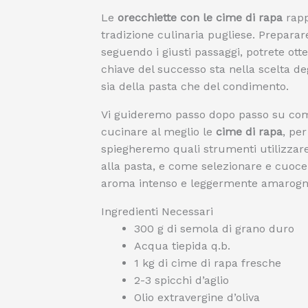
Le
orecchiette con le cime di rapa
rapp
tradizione culinaria pugliese. Preparar
seguendo i giusti passaggi, potrete ott
chiave del successo sta nella scelta deg
sia della pasta che del condimento.
Vi guideremo passo dopo passo su co
cucinare al meglio le
cime di rapa
, pe
spiegheremo quali strumenti utilizzare
alla pasta, e come selezionare e cuoce
aroma intenso e leggermente amarogn
Ingredienti Necessari
300 g di semola di grano duro
Acqua tiepida q.b.
1 kg di cime di rapa fresche
2-3 spicchi d’aglio
Olio extravergine d’oliva