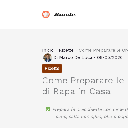
Vai
al
Biocle
contenuto
Inicio
»
Ricette
»
Come Preparare le Ore
Di
Marco De Luca
•
08/05/2026
Ricette
Come Preparare le 
di Rapa in Casa
Prepara le orecchiette con cime di
cime, salta con aglio, olio e pepe