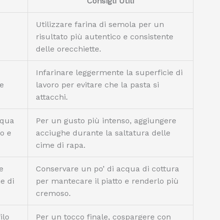
Consigli Utili
Utilizzare farina di semola per un
risultato più autentico e consistente
delle orecchiette.
Infarinare leggermente la superficie di
le
lavoro per evitare che la pasta si
attacchi.
cqua
Per un gusto più intenso, aggiungere
io e
acciughe durante la saltatura delle
cime di rapa.
e
Conservare un po’ di acqua di cottura
e di
per mantecare il piatto e renderlo più
cremoso.
ilo
Per un tocco finale, cospargere con