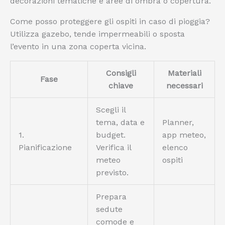
decorazioni tematiche e aree di ombra o copertura.
Come posso proteggere gli ospiti in caso di pioggia?
Utilizza gazebo, tende impermeabili o sposta
l’evento in una zona coperta vicina.
Consigli
Materiali
Fase
chiave
necessari
Scegli il
tema, data e
Planner,
1.
budget.
app meteo,
Pianificazione
Verifica il
elenco
meteo
ospiti
previsto.
Prepara
sedute
comode e