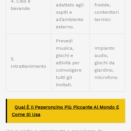
4. Cibo e
adattato agli
fredde,
bevande
ospiti e
contenitori
all’ambiente
termici
esterno.
Prevedi
musica,
Impianto
giochi e
audio,
5.
attività per
giochi da
Intrattenimento
coinvolgere
giardino,
tutti gli
microfono
invitati.
Qual È Il Peperoncino Più Piccante Al Mondo E
Come Si Usa