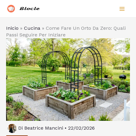
Vai
Biocle
al
contenuto
Inicio
»
Cucina
»
Come Fare Un Orto Da Zero: Quali
Passi Seguire Per Iniziare
Di
Beatrice Mancini
•
22/02/2026