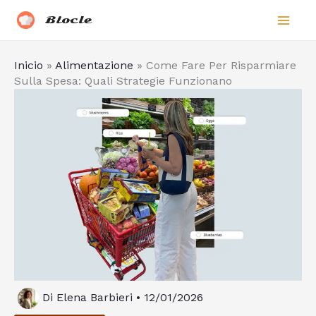
Vai
Biocle
al
contenuto
Inicio
»
Alimentazione
»
Come Fare Per Risparmiare
Sulla Spesa: Quali Strategie Funzionano
Di
Elena Barbieri
•
12/01/2026