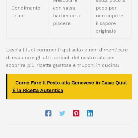
Mescolare
salsa poco a
Condimento
con salsa
poco per
finale
barbecue a
non coprire
piacere
il sapore
originale
Lascia i tuoi commenti qui sotto e non dimenticare
di esplorare gli altri articoli del nostro sito per
scoprire più ricette gustose e trucchi in cucina!
Come Fare il Pesto alla Genovese in Casa: Qual
È la Ricetta Autentica