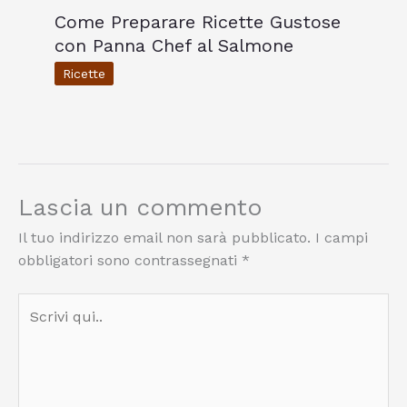
Come Preparare Ricette Gustose
con Panna Chef al Salmone
Ricette
Lascia un commento
Il tuo indirizzo email non sarà pubblicato.
I campi
obbligatori sono contrassegnati
*
Scrivi
qui..