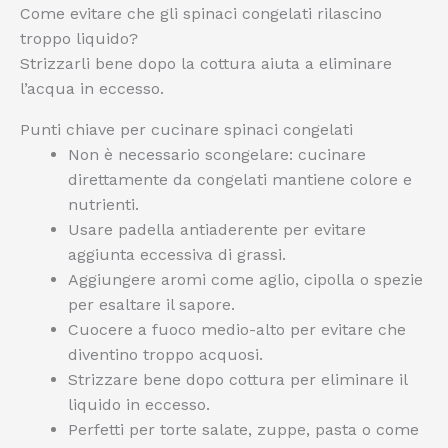
Come evitare che gli spinaci congelati rilascino
troppo liquido?
Strizzarli bene dopo la cottura aiuta a eliminare
l’acqua in eccesso.
Punti chiave per cucinare spinaci congelati
Non è necessario scongelare: cucinare
direttamente da congelati mantiene colore e
nutrienti.
Usare padella antiaderente per evitare
aggiunta eccessiva di grassi.
Aggiungere aromi come aglio, cipolla o spezie
per esaltare il sapore.
Cuocere a fuoco medio-alto per evitare che
diventino troppo acquosi.
Strizzare bene dopo cottura per eliminare il
liquido in eccesso.
Perfetti per torte salate, zuppe, pasta o come