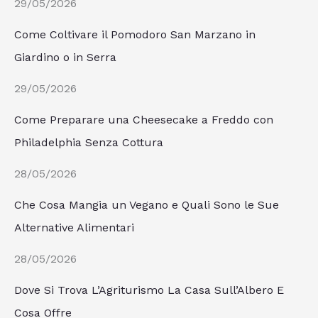
29/05/2026
Come Coltivare il Pomodoro San Marzano in
Giardino o in Serra
29/05/2026
Come Preparare una Cheesecake a Freddo con
Philadelphia Senza Cottura
28/05/2026
Che Cosa Mangia un Vegano e Quali Sono le Sue
Alternative Alimentari
28/05/2026
Dove Si Trova L’Agriturismo La Casa Sull’Albero E
Cosa Offre