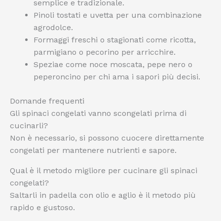
semplice e tradizionale.
Pinoli tostati e uvetta per una combinazione
agrodolce.
Formaggi freschi o stagionati come ricotta,
parmigiano o pecorino per arricchire.
Speziae come noce moscata, pepe nero o
peperoncino per chi ama i sapori più decisi.
Domande frequenti
Gli spinaci congelati vanno scongelati prima di
cucinarli?
Non è necessario, si possono cuocere direttamente
congelati per mantenere nutrienti e sapore.
Qual è il metodo migliore per cucinare gli spinaci
congelati?
Saltarli in padella con olio e aglio è il metodo più
rapido e gustoso.