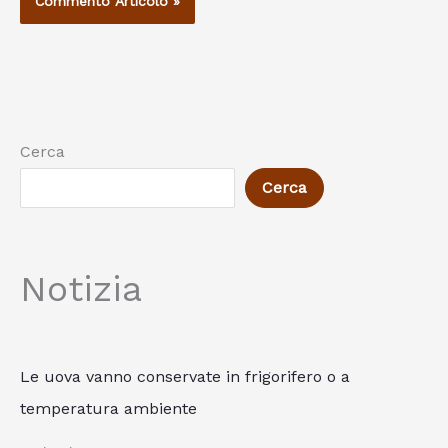
Cerca
Cerca
Notizia
Le uova vanno conservate in frigorifero o a
temperatura ambiente