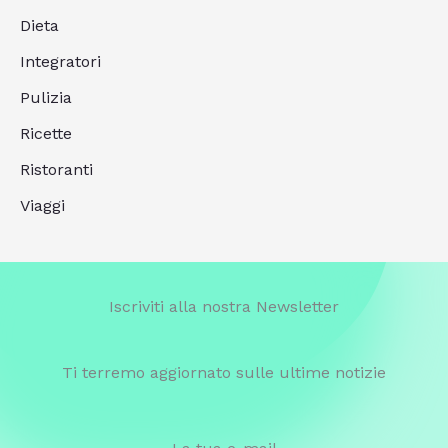
Dieta
Integratori
Pulizia
Ricette
Ristoranti
Viaggi
Iscriviti alla nostra Newsletter
Ti terremo aggiornato sulle ultime notizie