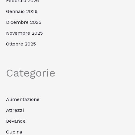
Febbraio 2026
Gennaio 2026
Dicembre 2025
Novembre 2025
Ottobre 2025
Categorie
Alimentazione
Attrezzi
Bevande
Cucina