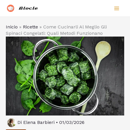
Vai
Biocle
al
contenuto
Inicio
»
Ricette
»
Come Cucinarli Al Meglio Gli
Spinaci Congelati: Quali Metodi Funzionano
Di
Elena Barbieri
•
01/03/2026