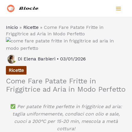
Vai
Biocle
al
contenuto
Inicio
»
Ricette
»
Come Fare Patate Fritte in
Friggitrice ad Aria in Modo Perfetto
Di
Elena Barbieri
•
03/01/2026
Ricette
Come Fare Patate Fritte in
Friggitrice ad Aria in Modo Perfetto
Per patate fritte perfette in friggitrice ad aria:
taglia uniformemente, condisci con olio e sale,
cuoci a 200°C per 15-20 min, mescola a metà
cottura!