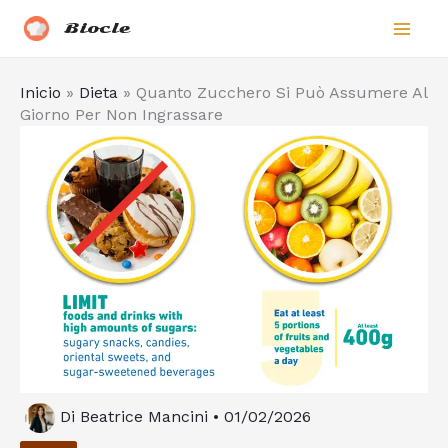
Vai
Biocle
al
contenuto
Inicio
»
Dieta
»
Quanto Zucchero Si Può Assumere Al
Giorno Per Non Ingrassare
Di
Beatrice Mancini
•
01/02/2026