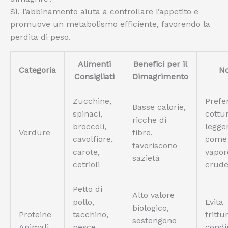
Sì, l’abbinamento aiuta a controllare l’appetito e
promuove un metabolismo efficiente, favorendo la
perdita di peso.
Alimenti
Benefici per il
Categoria
No
Consigliati
Dimagrimento
Zucchine,
Prefe
Basse calorie,
spinaci,
cottu
ricche di
broccoli,
legge
Verdure
fibre,
cavolfiore,
come 
favoriscono
carote,
vapor
sazietà
cetrioli
crud
Petto di
Alto valore
pollo,
Evita
biologico,
Proteine
tacchino,
frittu
sostengono
Animali
pesce
condi