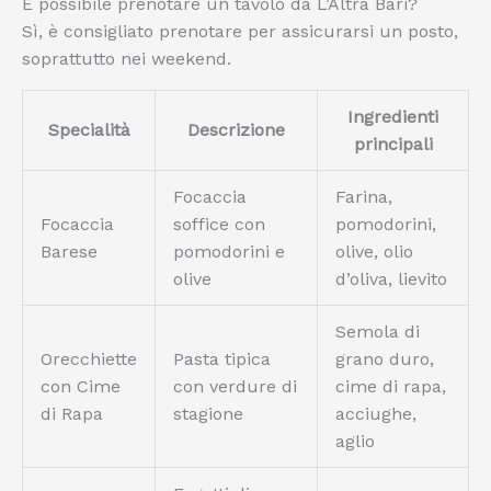
È possibile prenotare un tavolo da L’Altra Bari?
Sì, è consigliato prenotare per assicurarsi un posto,
soprattutto nei weekend.
Ingredienti
Specialità
Descrizione
principali
Focaccia
Farina,
Focaccia
soffice con
pomodorini,
Barese
pomodorini e
olive, olio
olive
d’oliva, lievito
Semola di
Orecchiette
Pasta tipica
grano duro,
con Cime
con verdure di
cime di rapa,
di Rapa
stagione
acciughe,
aglio