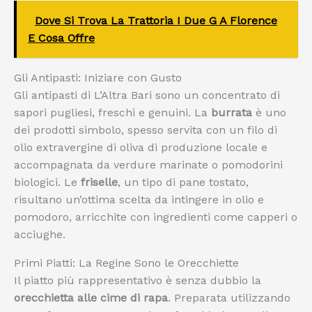
Dove Si Trova La Trattoria I Due G A Florence
E Cosa Offre
Gli Antipasti: Iniziare con Gusto
Gli antipasti di L’Altra Bari sono un concentrato di
sapori pugliesi, freschi e genuini. La
burrata
è uno
dei prodotti simbolo, spesso servita con un filo di
olio extravergine di oliva di produzione locale e
accompagnata da verdure marinate o pomodorini
biologici. Le
friselle
, un tipo di pane tostato,
risultano un’ottima scelta da intingere in olio e
pomodoro, arricchite con ingredienti come capperi o
acciughe.
Primi Piatti: La Regine Sono le Orecchiette
Il piatto più rappresentativo è senza dubbio la
orecchietta alle cime di rapa
. Preparata utilizzando