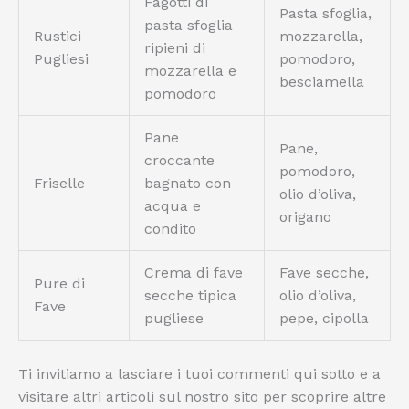
Fagotti di
Pasta sfoglia,
pasta sfoglia
Rustici
mozzarella,
ripieni di
Pugliesi
pomodoro,
mozzarella e
besciamella
pomodoro
Pane
Pane,
croccante
pomodoro,
Friselle
bagnato con
olio d’oliva,
acqua e
origano
condito
Crema di fave
Fave secche,
Pure di
secche tipica
olio d’oliva,
Fave
pugliese
pepe, cipolla
Ti invitiamo a lasciare i tuoi commenti qui sotto e a
visitare altri articoli sul nostro sito per scoprire altre