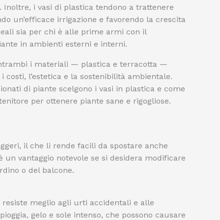
Inoltre, i vasi di plastica tendono a trattenere
do un’efficace irrigazione e favorendo la crescita
deali sia per chi è alle prime armi con il
iante in ambienti esterni e interni.
ntrambi i materiali — plastica e terracotta —
costi, l’estetica e la sostenibilità ambientale.
ati di piante scelgono i vasi in plastica e come
tenitore per ottenere piante sane e rigogliose.
geri, il che li rende facili da spostare anche
è un vantaggio notevole se si desidera modificare
rdino o del balcone.
a resiste meglio agli urti accidentali e alle
ioggia, gelo e sole intenso, che possono causare