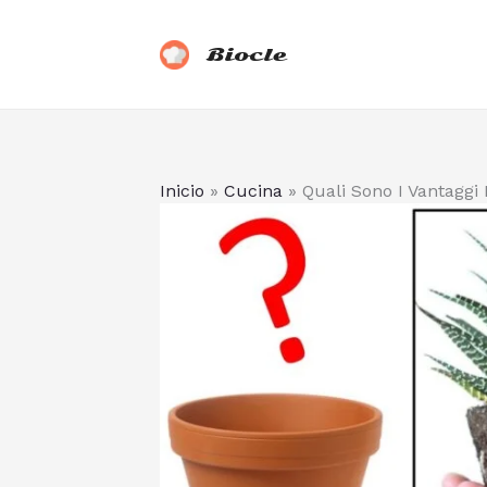
Vai
al
Biocle
contenuto
Inicio
»
Cucina
»
Quali Sono I Vantaggi D