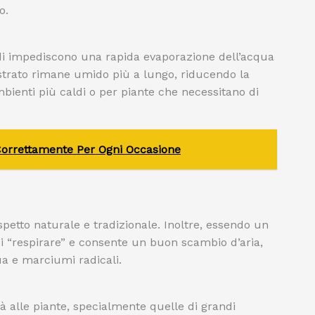
o.
indi impediscono una rapida evaporazione dell’acqua
bstrato rimane umido più a lungo, riducendo la
mbienti più caldi o per piante che necessitano di
Correttamente Per Ogni Occasione
spetto naturale e tradizionale. Inoltre, essendo un
di “respirare” e consente un buon scambio d’aria,
ua e marciumi radicali.
ità alle piante, specialmente quelle di grandi