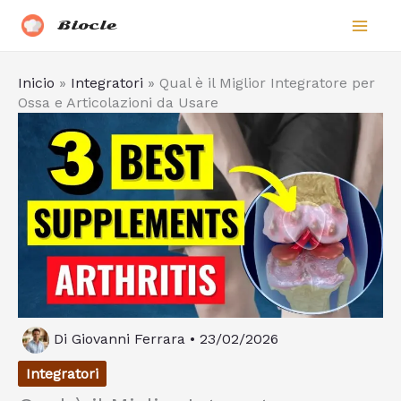
Vai
Biocle
al
contenuto
Inicio
»
Integratori
»
Qual è il Miglior Integratore per
Ossa e Articolazioni da Usare
Di
Giovanni Ferrara
•
23/02/2026
Integratori