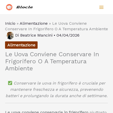
Vai
Biocle
al
contenuto
Inicio
»
Alimentazione
»
Le Uova Conviene
Conservare In Frigorifero O A Temperatura Ambiente
Di
Beatrice Mancini
•
04/04/2026
Alimentazione
Le Uova Conviene Conservare In
Frigorifero O A Temperatura
Ambiente
Conservare le uova in frigorifero è cruciale per
mantenere freschezza e sicurezza, prevenendo
batteri e prolungando la durata anche di settimane.
Le uova conviene conservarle in frigorifero
piuttosto