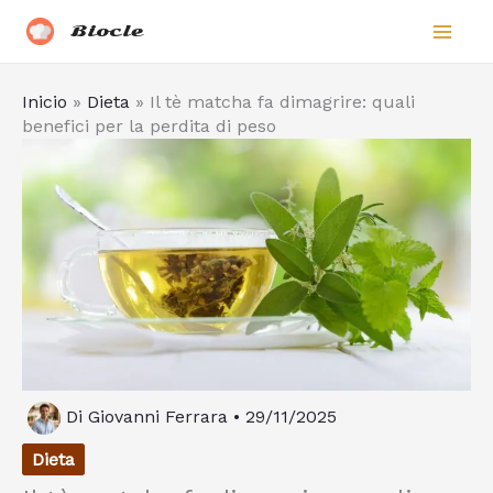
Vai
Biocle
al
contenuto
Inicio
»
Dieta
»
Il tè matcha fa dimagrire: quali
benefici per la perdita di peso
Di
Giovanni Ferrara
•
29/11/2025
Dieta