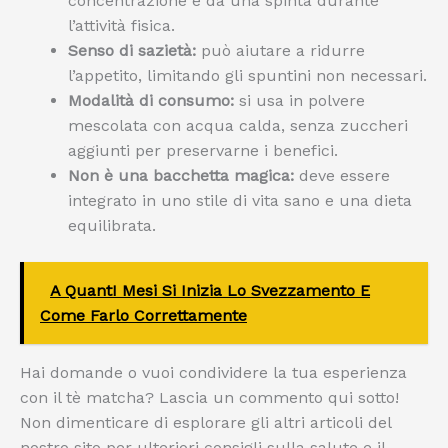
concentrazione e dà una spinta durante
l’attività fisica.
Senso di sazietà:
può aiutare a ridurre
l’appetito, limitando gli spuntini non necessari.
Modalità di consumo:
si usa in polvere
mescolata con acqua calda, senza zuccheri
aggiunti per preservarne i benefici.
Non è una bacchetta magica:
deve essere
integrato in uno stile di vita sano e una dieta
equilibrata.
A QuantI Mesi Si Inizia Lo Svezzamento E
Come Farlo Correttamente
Hai domande o vuoi condividere la tua esperienza
con il tè matcha? Lascia un commento qui sotto!
Non dimenticare di esplorare gli altri articoli del
nostro sito per ulteriori consigli sulla salute e il