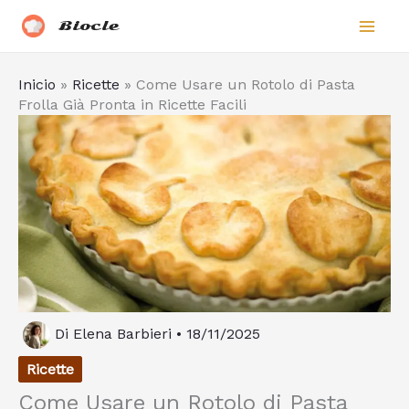
Vai
Biocle
al
contenuto
Inicio
»
Ricette
»
Come Usare un Rotolo di Pasta
Frolla Già Pronta in Ricette Facili
Di
Elena Barbieri
•
18/11/2025
Ricette
Come Usare un Rotolo di Pasta