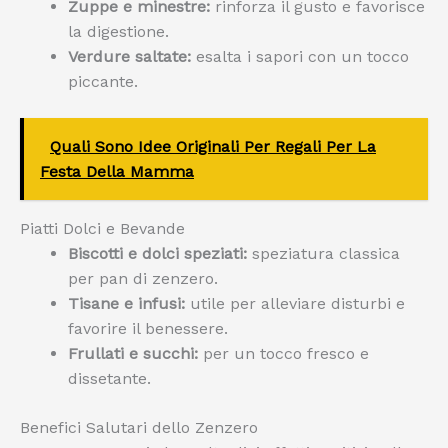
Zuppe e minestre:
rinforza il gusto e favorisce
la digestione.
Verdure saltate:
esalta i sapori con un tocco
piccante.
Quali Sono Idee Originali Per Regali Per La
Festa Della Mamma
Piatti Dolci e Bevande
Biscotti e dolci speziati:
speziatura classica
per pan di zenzero.
Tisane e infusi:
utile per alleviare disturbi e
favorire il benessere.
Frullati e succhi:
per un tocco fresco e
dissetante.
Benefici Salutari dello Zenzero