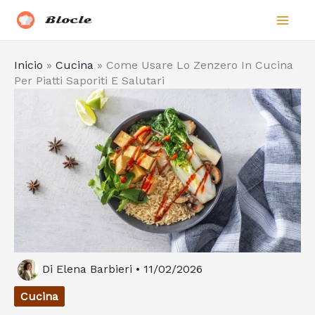
Vai
Biocle
al
contenuto
Inicio
»
Cucina
»
Come Usare Lo Zenzero In Cucina
Per Piatti Saporiti E Salutari
Di
Elena Barbieri
•
11/02/2026
Cucina