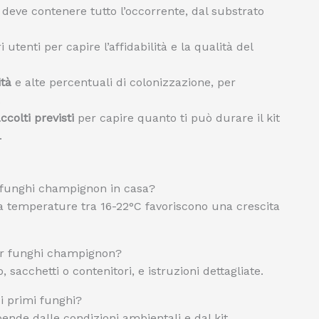
: deve contenere tutto l’occorrente, dal substrato
i utenti per capire l’affidabilità e la qualità del
ità
e alte percentuali di colonizzazione, per
.
ccolti previsti
per capire quanto ti può durare il kit
.
re funghi champignon in casa?
ma temperature tra 16-22°C favoriscono una crescita
per funghi champignon?
, sacchetti o contenitori, e istruzioni dettagliate.
i primi funghi?
pende dalle condizioni ambientali e dal kit