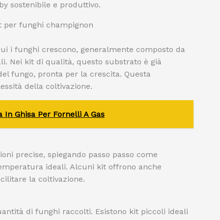
y sostenibile e produttivo.
kit per funghi champignon
u cui i funghi crescono, generalmente composto da
i. Nei kit di qualità, questo substrato è già
del fungo, pronta per la crescita. Questa
essità della coltivazione.
a In Ghisa Per Fornelli A Gas
ioni precise, spiegando passo passo come
emperatura ideali. Alcuni kit offrono anche
ilitare la coltivazione.
ntità di funghi raccolti. Esistono kit piccoli ideali