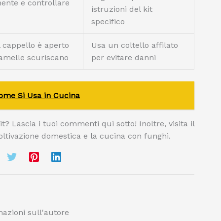
ente e controllare
istruzioni del kit
specifico
 cappello è aperto
Usa un coltello affilato
amelle scuriscano
per evitare danni
Come Si Usa in Cucina
? Lascia i tuoi commenti qui sotto! Inoltre, visita il
a coltivazione domestica e la cucina con funghi.
azioni sull'autore