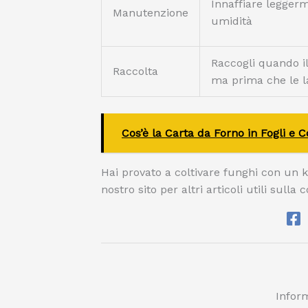
Innaffiare leggerm
Manutenzione
umidità
Raccogli quando il
Raccolta
ma prima che le l
Cos’è la Carta da Forno in Fogli e 
Hai provato a coltivare funghi con un kit
nostro sito per altri articoli utili sull
Inform