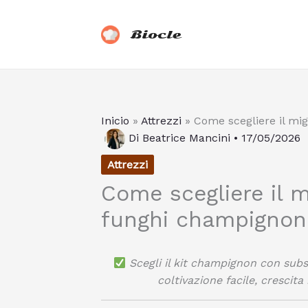
Vai
al
Biocle
contenuto
Inicio
»
Attrezzi
»
Come scegliere il mig
Di
Beatrice Mancini
•
17/05/2026
Attrezzi
Come scegliere il mi
funghi champignon
Scegli il kit champignon con subst
coltivazione facile, crescit