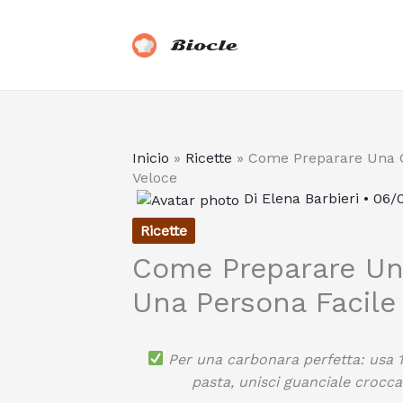
Vai
al
Biocle
contenuto
Inicio
»
Ricette
»
Come Preparare Una C
Veloce
Di
Elena Barbieri
•
06/
Ricette
Come Preparare Una
Una Persona Facile
Per una carbonara perfetta: usa 1
pasta, unisci guanciale crocca