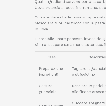
Quali ingredienti servono per una car
Uova, guanciale, pecorino romano, pepe
Come evitare che le uova si rapprenda
Mescolare fuori dal fuoco con la past
le uova.
È possibile usare pancetta invece del 
Sì, ma il sapore sarà meno autentico; il
Fase
Descrizio
Preparazione
Tagliare il guancia
ingredienti
o striscioline
Cottura
Rosolare in padell
guanciale
olio finché crocca
Cuocere spaghetti 
Cottura pasta