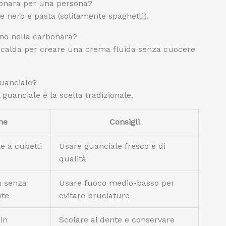
bonara per una persona?
 nero e pasta (solitamente spaghetti).
no nella carbonara?
a calda per creare una crema fluida senza cuocere
guanciale?
 guanciale è la scelta tradizionale.
ne
Consigli
le a cubetti
Usare guanciale fresco e di
qualità
a senza
Usare fuoco medio-basso per
nte
evitare bruciature
in
Scolare al dente e conservare