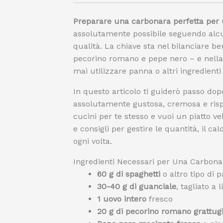
Preparare una carbonara perfetta per
assolutamente possibile seguendo alcun
qualità. La chiave sta nel bilanciare be
pecorino romano e pepe nero – e nella 
mai utilizzare panna o altri ingredienti
In questo articolo ti guiderò passo d
assolutamente gustosa, cremosa e risp
cucini per te stesso e vuoi un piatto v
e consigli per gestire le quantità, il ca
ogni volta.
Ingredienti Necessari per Una Carbon
60 g di spaghetti
o altro tipo di 
30-40 g di guanciale
, tagliato a l
1 uovo intero
fresco
20 g di pecorino romano grattug