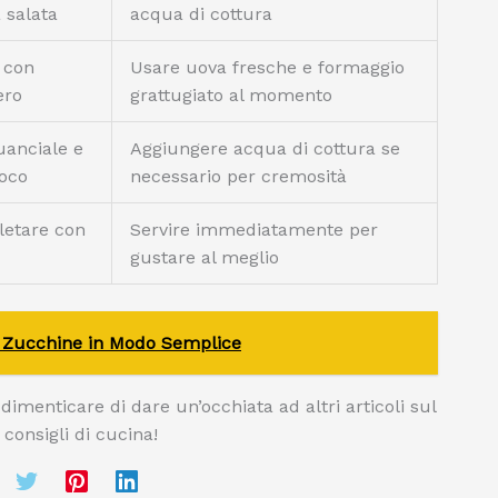
 salata
acqua di cottura
 con
Usare uova fresche e formaggio
ero
grattugiato al momento
uanciale e
Aggiungere acqua di cottura se
uoco
necessario per cremosità
letare con
Servire immediatamente per
gustare al meglio
i Zucchine in Modo Semplice
dimenticare di dare un’occhiata ad altri articoli sul
 consigli di cucina!