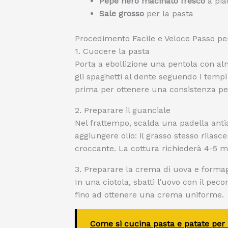
Pepe nero macinato fresco
a pia
Sale grosso
per la pasta
Procedimento Facile e Veloce Passo pe
1. Cuocere la pasta
Porta a ebollizione una pentola con alm
gli spaghetti al dente seguendo i temp
prima per ottenere una consistenza per
2. Preparare il guanciale
Nel frattempo, scalda una padella anti
aggiungere olio: il grasso stesso rilasc
croccante. La cottura richiederà 4-5 mi
3. Preparare la crema di uova e forma
In una ciotola, sbatti l’uovo con il p
fino ad ottenere una crema uniforme.
Come si cucina pasta e patate per