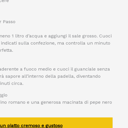
cere
r Passo
eno 1 litro d’acqua e aggiungi il sale grosso. Cuoci
i indicati sulla confezione, ma controlla un minuto
fetta.
aderente a fuoco medio e cuoci il guanciale senza
erà sapore all’interno della padella, diventando
nuti circa.
ggio
ecorino romano e una generosa macinata di pepe nero
 un piatto cremoso e gustoso