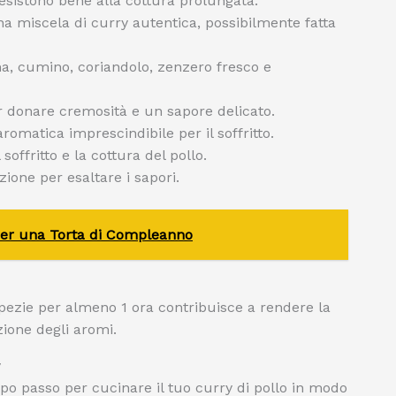
sistono bene alla cottura prolungata.
una miscela di curry autentica, possibilmente fatta
, cumino, coriandolo, zenzero fresco e
 donare cremosità e un sapore delicato.
aromatica imprescindibile per il soffritto.
l soffritto e la cottura del pollo.
zione per esaltare i sapori.
 per una Torta di Compleanno
pezie per almeno 1 ora contribuisce a rendere la
ione degli aromi.
y
po passo per cucinare il tuo curry di pollo in modo