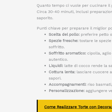
Quanto tempo ci vuole per cucinare il 
Circa 30-40 minuti, inclusi preparazion
saporito.
Punti chiave per preparare il miglior po
Scelta del pollo:
preferire petto 
Spezie fresche:
tostare le spezie
soffritto.
Soffritto aromatico:
cipolla, agli
autentico.
Liquidi:
latte di cocco rende la sa
Cottura lenta:
lasciare cuocere 
sapori.
Accompagnamenti:
riso basmati,
Personalizzazione:
aggiungere ve
Come Realizzare Torte con Decorazi