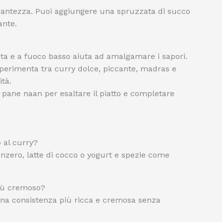
ccantezza. Puoi aggiungere una spruzzata di succo
ante.
ta e a fuoco basso aiuta ad amalgamare i sapori.
perimenta tra curry dolce, piccante, madras e
tà.
 pane naan per esaltare il piatto e completare
o al curry?
 zenzero, latte di cocco o yogurt e spezie come
più cremoso?
una consistenza più ricca e cremosa senza