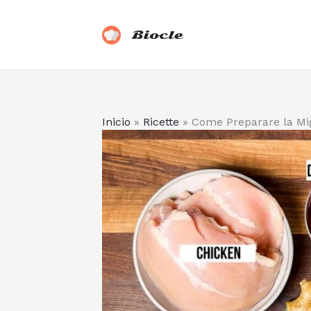
Vai
al
Biocle
contenuto
Inicio
»
Ricette
»
Come Preparare la Migl