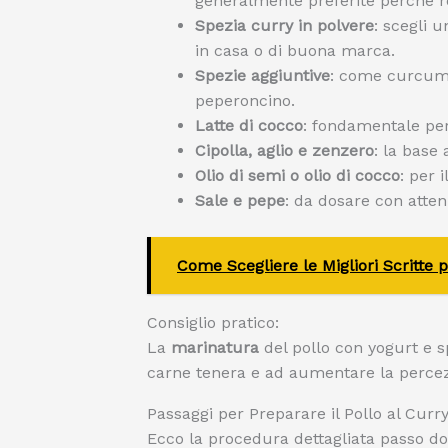
generalmente preferite perché re
Spezia curry in polvere
: scegli 
in casa o di buona marca.
Spezie aggiuntive
: come curcuma
peperoncino.
Latte di cocco
: fondamentale per
Cipolla, aglio e zenzero
: la base 
Olio di semi o olio di cocco
: per i
Sale e pepe
: da dosare con atten
Come Scegliere le Migliori Scritte
Consiglio pratico:
La
marinatura
del pollo con yogurt e s
carne tenera e ad aumentare la percez
Passaggi per Preparare il Pollo al Curr
Ecco la procedura dettagliata passo do