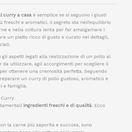
al curry a casa
è semplice se si seguono i giusti
ù freschi e aromatici. Il segreto sta nell’equilibrio
rne e nella cottura lenta per far amalgamare i
are un piatto ricco di gusto e curato nei dettagli,
iali.
li aspetti legati alla realizzazione di un pollo al
 da utilizzare, agli accorgimenti per scegliere il
hi per ottenere una cremosità perfetta. Seguendo
preparare un curry di pollo gustoso, aromatico e
i e famiglia.
l Curry
ndamentali
ingredienti freschi e di qualità
. Ecco
 con la carne più saporita e succosa, sono