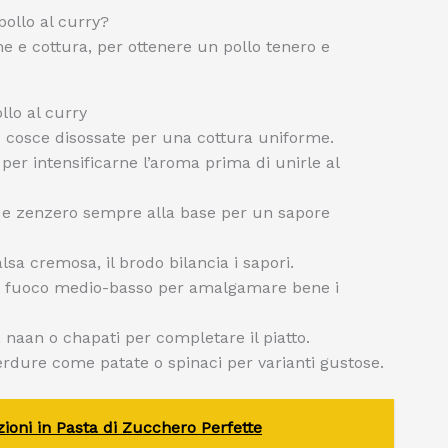
pollo al curry?
e e cottura, per ottenere un pollo tenero e
llo al curry
o cosce disossate per una cottura uniforme.
 per intensificarne l’aroma prima di unirle al
o e zenzero sempre alla base per un sapore
lsa cremosa, il brodo bilancia i sapori.
a fuoco medio-basso per amalgamare bene i
 naan o chapati per completare il piatto.
rdure come patate o spinaci per varianti gustose.
oni in Pasta di Zucchero Perfette