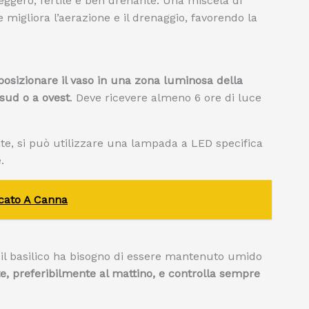
leggero, fertile e ben drenante. Una miscela di
e migliora l’aerazione e il drenaggio, favorendo la
osizionare il vaso in una zona luminosa della
 sud o a ovest
. Deve ricevere almeno 6 ore di luce
te, si può utilizzare una lampada a LED specifica
.
cato A Canna
: il basilico ha bisogno di essere mantenuto umido
, preferibilmente al mattino, e controlla sempre