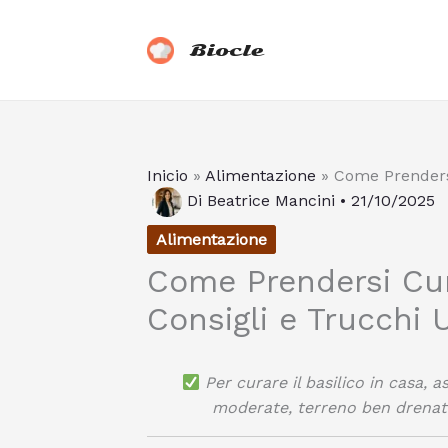
Vai
al
Biocle
contenuto
Inicio
»
Alimentazione
»
Come Prendersi
Di
Beatrice Mancini
•
21/10/2025
Alimentazione
Come Prendersi Cura
Consigli e Trucchi U
Per curare il basilico in casa, 
moderate, terreno ben drenato