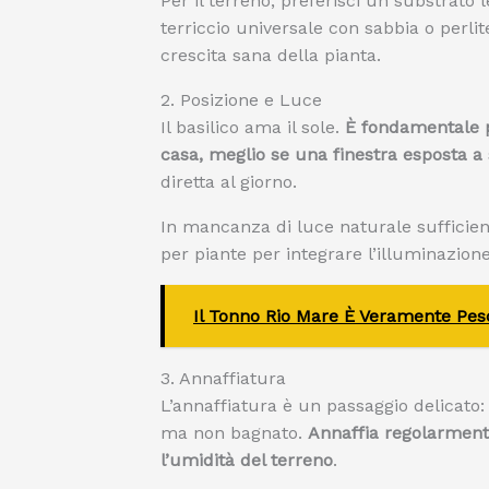
Per il terreno, preferisci un substrato 
terriccio universale con sabbia o perlit
crescita sana della pianta.
2. Posizione e Luce
Il basilico ama il sole.
È fondamentale p
casa, meglio se una finestra esposta a
diretta al giorno.
In mancanza di luce naturale sufficien
per piante per integrare l’illuminazione
Il Tonno Rio Mare È Veramente Pes
3. Annaffiatura
L’annaffiatura è un passaggio delicato
ma non bagnato.
Annaffia regolarmente
l’umidità del terreno
.