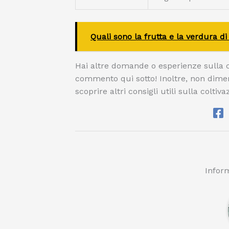
Quali sono la frutta e la verdura d
Hai altre domande o esperienze sulla co
commento qui sotto! Inoltre, non dimenti
scoprire altri consigli utili sulla colti
Inform