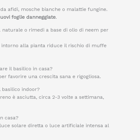
o da afidi, mosche bianche o malattie fungine.
uovi foglie danneggiate
.
a naturale o rimedi a base di olio di neem per
torno alla pianta riduce il rischio di muffe
re il basilico in casa?
er favorire una crescita sana e rigogliosa.
 basilico indoor?
reno è asciutta, circa 2-3 volte a settimana,
in casa?
luce solare diretta o luce artificiale intensa al