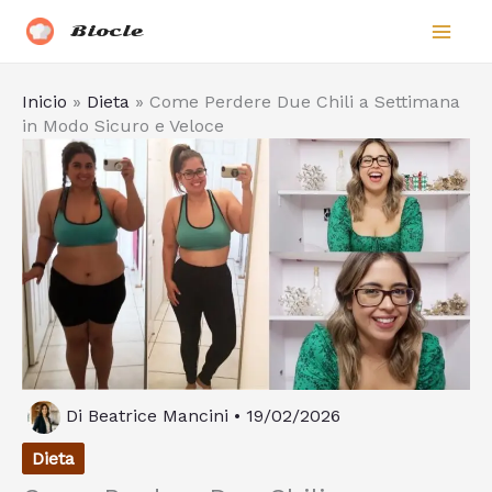
Vai
Biocle
al
contenuto
Inicio
»
Dieta
»
Come Perdere Due Chili a Settimana
in Modo Sicuro e Veloce
Di
Beatrice Mancini
•
19/02/2026
Dieta