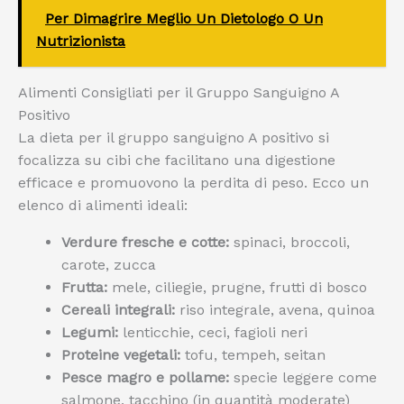
Per Dimagrire Meglio Un Dietologo O Un
Nutrizionista
Alimenti Consigliati per il Gruppo Sanguigno A
Positivo
La dieta per il gruppo sanguigno A positivo si
focalizza su cibi che facilitano una digestione
efficace e promuovono la perdita di peso. Ecco un
elenco di alimenti ideali:
Verdure fresche e cotte:
spinaci, broccoli,
carote, zucca
Frutta:
mele, ciliegie, prugne, frutti di bosco
Cereali integrali:
riso integrale, avena, quinoa
Legumi:
lenticchie, ceci, fagioli neri
Proteine vegetali:
tofu, tempeh, seitan
Pesce magro e pollame:
specie leggere come
salmone, tacchino (in quantità moderate)