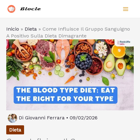
Vai
Biocle
al
contenuto
Inicio
»
Dieta
»
Come Influisce Il Gruppo Sanguigno
A Positivo Sulla Dieta Dimagrante
Di
Giovanni Ferrara
•
09/02/2026
Dieta