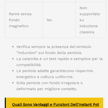
Non
Rame senza
supportato
fondo
No
su
magnetico
induzione
classica
Verifica sempre la presenza del simbolo
“induction” sul fondo della pentola.
La calamita è un test rapido e semplice per la
compatibilità.
Le pentole adatte garantiscono risparmio
energetico e cottura uniforme.
Evita pentole con fondo irregolare o
deformato per migliore contatto.
Quali Sono Vantaggi e Funzioni Dell'Instant Pot