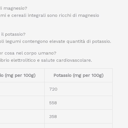
 di magnesio?
umi e cereali integrali sono ricchi di magnesio
il potassio?
oli legumi contengono elevate quantità di potassio.
per cosa nel corpo umano?
io elettrolitico e salute cardiovascolare.
o (mg per 100g)
Potassio (mg per 100g)
720
558
358