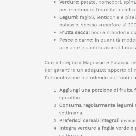
Verdure:
patate, pomodori, spinac
per mantenere l’equilibrio elettro
Legumi:
fagioli, lenticchie e pise
potassio, spesso superiore ai 3
Frutta secca:
noci e mandorle con
Pesce e carne:
in quantità modera
presente e contribuisce al fabbis
Come Integrare Magnesio e Potassio ne
Per garantire un adeguato apporto di 
l’alimentazione includendo più fonti nat
Aggiungi una porzione di frutta 
spuntino.
Consuma regolarmente legumi
s
settimana.
Preferisci cereali integrali
invece 
Integra verdure a foglia verde e 
settimana.