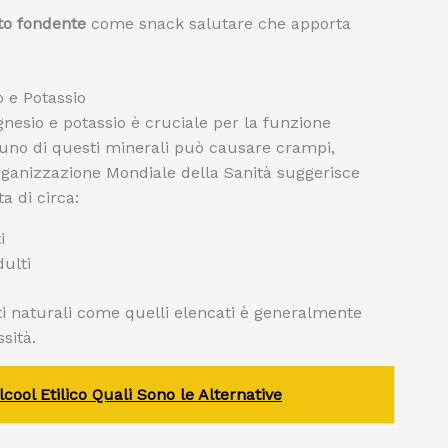
ato fondente
come snack salutare che apporta
o e Potassio
nesio e potassio è cruciale per la funzione
uno di questi minerali può causare crampi,
rganizzazione Mondiale della Sanità suggerisce
 di circa:
i
ulti
ti naturali come quelli elencati è generalmente
sità.
cool Etilico Quali Sono le Alternative