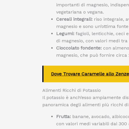
importanti di magnesio, indispen
vegetariana o vegana.
Cereali integrali:
riso integrale, 
magnesio e sono un’ottima fonte
Legumi:
fagioli, lenticchie, ceci
di magnesio, con valori medi tr
Cioccolato fondente:
con almeno i
magnesio, che può fornire circ
Dove Trovare Caramelle allo Zenz
Alimenti Ricchi di Potassio
Il potassio è anch’esso ampiamente dist
panoramica degli alimenti più ricchi di
Frutta:
banane, avocado, albicocc
con valori medi variabili dai 30