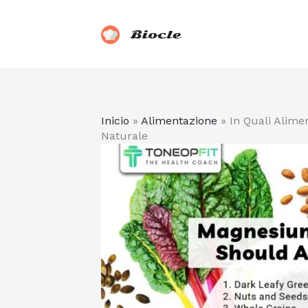
Vai
al
Biocle
contenuto
Inicio
»
Alimentazione
»
In Quali Alime
Naturale