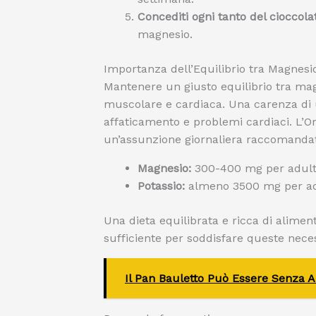
Concediti ogni tanto del cioccol
magnesio.
Importanza dell’Equilibrio tra Magnesi
Mantenere un giusto equilibrio tra mag
muscolare e cardiaca. Una carenza di 
affaticamento e problemi cardiaci. L’O
un’assunzione giornaliera raccomandata
Magnesio:
300-400 mg per adult
Potassio:
almeno 3500 mg per ad
Una dieta equilibrata e ricca di alimen
sufficiente per soddisfare queste neces
Il Pan Bauletto Può Essere Senza Al