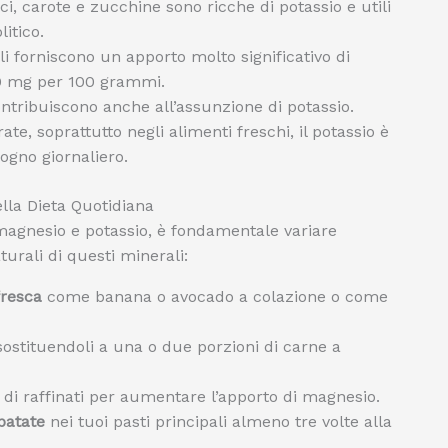
i, carote e zucchine sono ricche di potassio e utili
litico.
lli forniscono un apporto molto significativo di
00 mg per 100 grammi.
tribuiscono anche all’assunzione di potassio.
te, soprattutto negli alimenti freschi, il potassio è
ogno giornaliero.
lla Dieta Quotidiana
magnesio e potassio, è fondamentale variare
urali di questi minerali:
fresca
come banana o avocado a colazione o come
ostituendoli a una o due porzioni di carne a
di raffinati per aumentare l’apporto di magnesio.
patate
nei tuoi pasti principali almeno tre volte alla