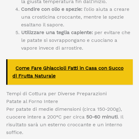
la giusta temperatura fin dall’inizio.
Condire con olio e spezie:
l’olio aiuta a creare
una crosticina croccante, mentre le spezie
esaltano il sapore.
Utilizzare una teglia capiente:
per evitare che
le patate si sovrappongano e cuociano a
vapore invece di arrostire.
Come Fare Ghiaccioli Fatti in Casa con Succo
di Frutta Naturale
Tempi di Cottura per Diverse Preparazioni
Patate al Forno Intere
Per patate di medie dimensioni (circa 150-200g),
cuocere intere a 200°C per circa
50-60 minuti
. Il
risultato sarà un esterno croccante e un interno
soffice.