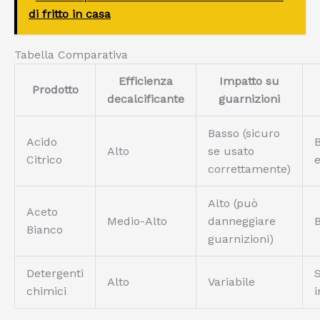
di fritto in casa
Tabella Comparativa
Efficienza
Impatto su
Prodotto
decalcificante
guarnizioni
Basso (sicuro
Acido
B
Alto
se usato
Citrico
e
correttamente)
Alto (può
Aceto
Medio-Alto
danneggiare
Bianco
guarnizioni)
Detergenti
Alto
Variabile
chimici
i