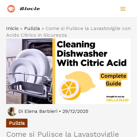
Vai
Biocle
al
contenuto
Inicio
»
Pulizia
»
Come si Pulisce la Lavastoviglie con
Acido Citrico in Sicurezza
Di
Elena Barbieri
•
29/12/2025
Pulizia
Come si Pulisce la Lavastoviglie