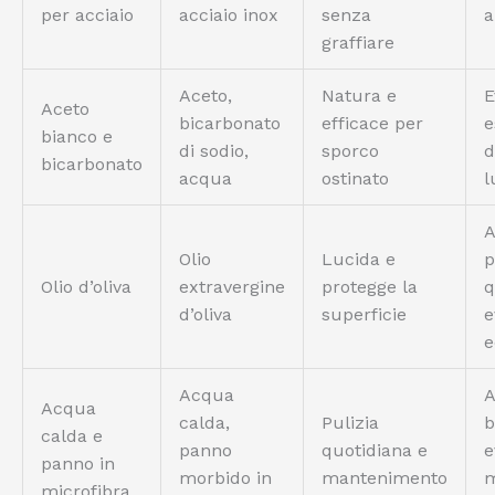
per acciaio
acciaio inox
senza
a
graffiare
Aceto,
Natura e
E
Aceto
bicarbonato
efficace per
e
bianco e
di sodio,
sporco
d
bicarbonato
acqua
ostinato
l
A
Olio
Lucida e
p
Olio d’oliva
extravergine
protegge la
q
d’oliva
superficie
e
e
Acqua
A
Acqua
calda,
Pulizia
b
calda e
panno
quotidiana e
e
panno in
morbido in
mantenimento
m
microfibra