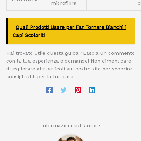
microfibra
d
Quali Prodotti Usare per Far Tornare Bianchi i
Capi Scoloriti
Hai trovato utile questa guida? Lascia un commento
con la tua esperienza o domande! Non dimenticare
di esplorare altri articoli sul nostro sito per scoprire
consigli utili per la tua casa.
Informazioni sull'autore