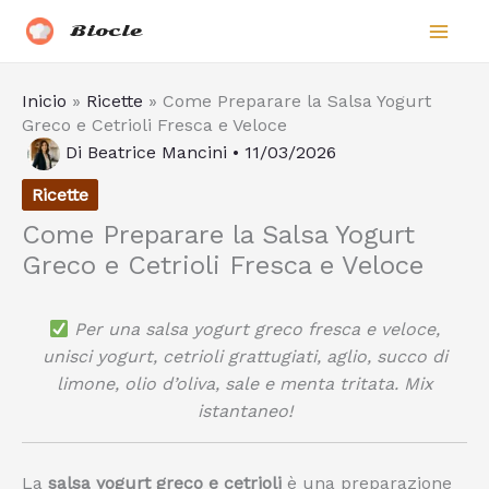
Vai
Biocle
al
contenuto
Inicio
»
Ricette
»
Come Preparare la Salsa Yogurt
Greco e Cetrioli Fresca e Veloce
Di
Beatrice Mancini
•
11/03/2026
Ricette
Come Preparare la Salsa Yogurt
Greco e Cetrioli Fresca e Veloce
Per una salsa yogurt greco fresca e veloce,
unisci yogurt, cetrioli grattugiati, aglio, succo di
limone, olio d’oliva, sale e menta tritata. Mix
istantaneo!
La
salsa yogurt greco e cetrioli
è una preparazione