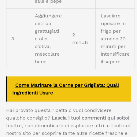
sale e pepe
Aggiungere
Lasciare
cetrioli
riposare in
grattugiati
frigo per
2
3
e olio
almeno 30
minuti
d’oliva,
minuti per
mescolare
intensificare
bene
il sapore
Come Marinare la Carne per Grigliata: Quali
Ingredienti Usare
Hai provato questa ricetta o vuoi condividere
qualche consiglio?
Lascia i tuoi commenti qui sotto!
Inoltre, non dimenticare di esplorare altri articoli sul
nostro sito per scoprire tante altre ricette fresche e