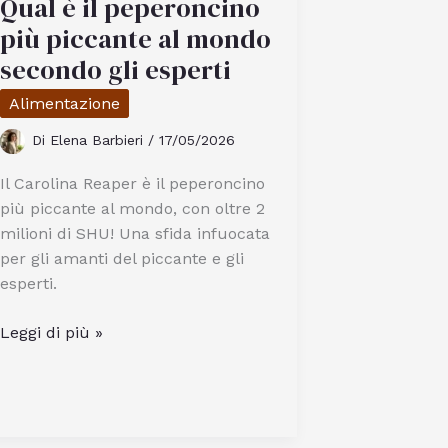
Qual è il peperoncino
Induzione
più piccante al mondo
secondo gli esperti
Alimentazione
Di
Elena Barbieri
/
17/05/2026
Il Carolina Reaper è il peperoncino
più piccante al mondo, con oltre 2
milioni di SHU! Una sfida infuocata
per gli amanti del piccante e gli
esperti.
Qual
Leggi di più »
è
il
peperoncino
più