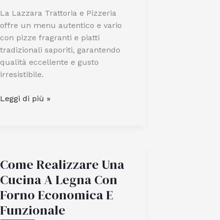
La Lazzara Trattoria e Pizzeria
offre un menu autentico e vario
con pizze fragranti e piatti
tradizionali saporiti, garantendo
qualità eccellente e gusto
irresistibile.
Qual
Leggi di più »
è
la
qualità
e
il
Come Realizzare Una
menu
Cucina A Legna Con
di
Forno Economica E
La
Funzionale
Lazzara