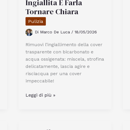
Ingiallita E Farla
Tornare Chiara
Pulizia
Di
Marco De Luca
/
18/05/2026
Rimuovi l’ingiallimento della cover
trasparente con bicarbonato e
acqua ossigenata: miscela, strofina
delicatamente, lascia agire e
risciacqua per una cover
impeccabile!
Come
Leggi di più »
Pulire
Una
Cover
Trasparente