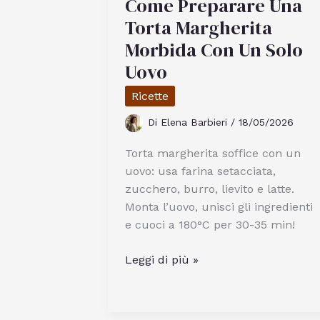
Come Preparare Una
e
Torta Margherita
Quali
Morbida Con Un Solo
Sono
Uovo
i
Suoi
Ricette
Usi
Di
Elena Barbieri
/
18/05/2026
Torta margherita soffice con un
uovo: usa farina setacciata,
zucchero, burro, lievito e latte.
Monta l’uovo, unisci gli ingredienti
e cuoci a 180°C per 30-35 min!
Come
Leggi di più »
Preparare
Una
Torta