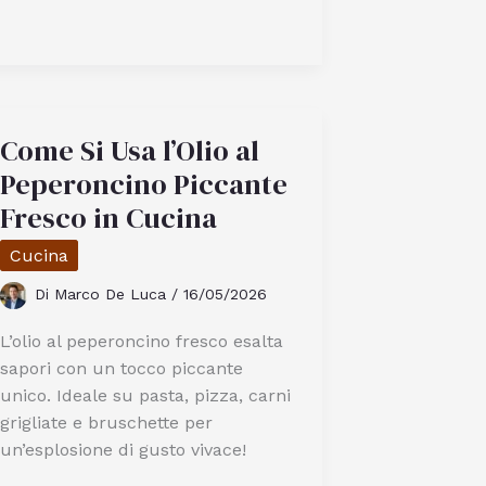
Scrivere
Scritte
Perfette
Sulle
Torte
Di
Come Si Usa l’Olio al
Compleanno
Peperoncino Piccante
Fresco in Cucina
Cucina
Di
Marco De Luca
/
16/05/2026
L’olio al peperoncino fresco esalta
sapori con un tocco piccante
unico. Ideale su pasta, pizza, carni
grigliate e bruschette per
un’esplosione di gusto vivace!