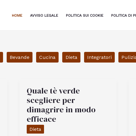
HOME
AVVISO LEGALE
POLITICA SUI COOKIE
POLITICA DI P
i
Bevande
Cucina
Dieta
Integratori
Pulizi
Quale tè verde
scegliere per
dimagrire in modo
efficace
Dieta