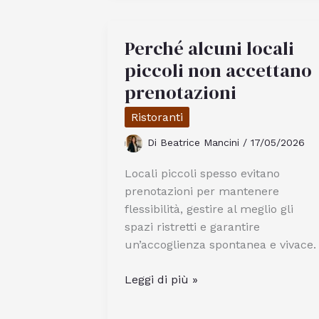
Margherita
Morbida
Perché alcuni locali
Con
Un
piccoli non accettano
Solo
prenotazioni
Uovo
Ristoranti
Di
Beatrice Mancini
/
17/05/2026
Locali piccoli spesso evitano
prenotazioni per mantenere
flessibilità, gestire al meglio gli
spazi ristretti e garantire
un’accoglienza spontanea e vivace.
Perché
Leggi di più »
alcuni
locali