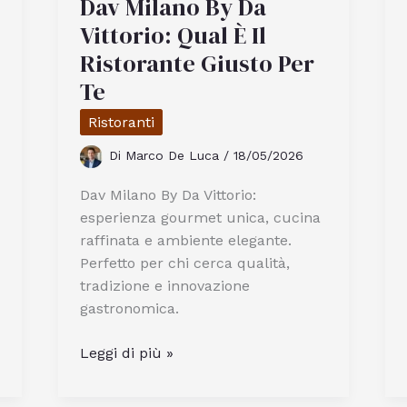
Dav Milano By Da
Ingiallita
E
Vittorio: Qual È Il
Farla
Ristorante Giusto Per
Tornare
Te
Chiara
Ristoranti
Di
Marco De Luca
/
18/05/2026
Dav Milano By Da Vittorio:
esperienza gourmet unica, cucina
raffinata e ambiente elegante.
Perfetto per chi cerca qualità,
tradizione e innovazione
gastronomica.
Dav
Leggi di più »
Milano
By