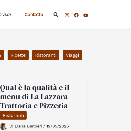
Cerca
Contatto
RIVACY
a
Ricette
Ristoranti
Viaggi
Qual è la qualità e il
menu di La Lazzara
Trattoria e Pizzeria
Ristoranti
Di
Elena Barbieri
/
19/05/2026