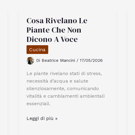
Da
Vittorio:
Cosa Rivelano Le
Qual
È
Piante Che Non
Il
Dicono A Voce
Ristorante
Cucina
Giusto
Per
Di
Beatrice Mancini
/
17/05/2026
Te
Le piante rivelano stati di stress,
necessità d’acqua e salute
silenziosamente, comunicando
vitalità e cambiamenti ambientali
essenziali.
Cosa
Leggi di più »
Rivelano
Le