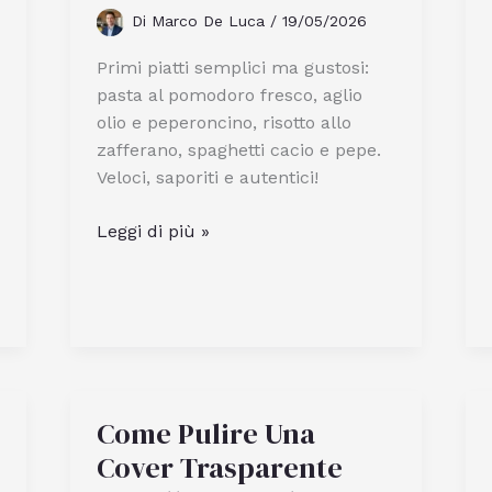
Di
Marco De Luca
/
19/05/2026
Primi piatti semplici ma gustosi:
pasta al pomodoro fresco, aglio
olio e peperoncino, risotto allo
zafferano, spaghetti cacio e pepe.
Veloci, saporiti e autentici!
Quali
Leggi di più »
Sono
i
Primi
Piatti
Semplici
Ma
Gustosi
Come Pulire Una
da
Cover Trasparente
Preparare