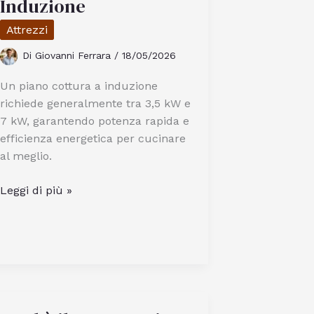
Induzione
Economica
Attrezzi
E
Funzionale
Di
Giovanni Ferrara
/
18/05/2026
Un piano cottura a induzione
richiede generalmente tra 3,5 kW e
7 kW, garantendo potenza rapida e
efficienza energetica per cucinare
al meglio.
Quanti
Leggi di più »
kW
Servono
per
un
Piano
Cottura
a