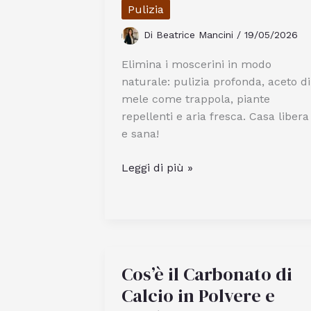
Questa
Pulizia
Tecnica
Di
Beatrice Mancini
/
19/05/2026
Elimina i moscerini in modo
naturale: pulizia profonda, aceto di
mele come trappola, piante
repellenti e aria fresca. Casa libera
e sana!
Come
Leggi di più »
Togliere
i
Moscerini
da
Casa
Cos’è il Carbonato di
in
Modo
Calcio in Polvere e
Efficace