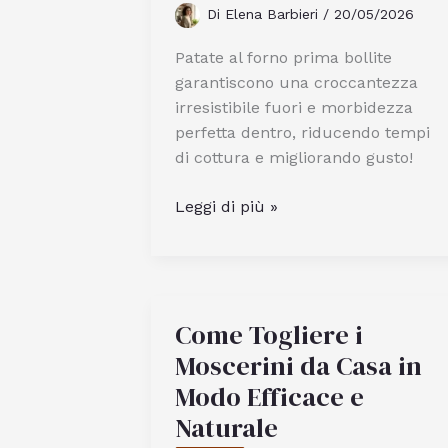
Di
Elena Barbieri
/
20/05/2026
Patate al forno prima bollite
garantiscono una croccantezza
irresistibile fuori e morbidezza
perfetta dentro, riducendo tempi
di cottura e migliorando gusto!
Patate
Leggi di più »
al
Forno
Prima
Bollite:
Come Togliere i
Quali
Sono
Moscerini da Casa in
i
Modo Efficace e
Vantaggi
Naturale
di