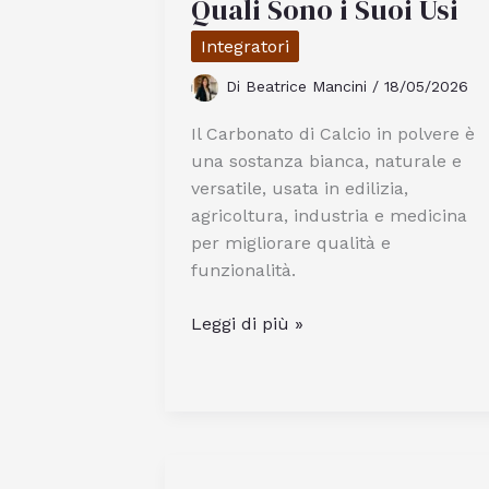
Quali Sono i Suoi Usi
e
Integratori
Naturale
Di
Beatrice Mancini
/
18/05/2026
Il Carbonato di Calcio in polvere è
una sostanza bianca, naturale e
versatile, usata in edilizia,
agricoltura, industria e medicina
per migliorare qualità e
funzionalità.
Cos’è
Leggi di più »
il
Carbonato
di
Calcio
in
Polvere