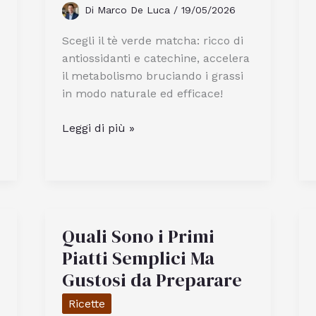
Di
Marco De Luca
/
19/05/2026
Scegli il tè verde matcha: ricco di
antiossidanti e catechine, accelera
il metabolismo bruciando i grassi
in modo naturale ed efficace!
Quale
Leggi di più »
tè
verde
scegliere
per
dimagrire
Quali Sono i Primi
in
modo
Piatti Semplici Ma
efficace
Gustosi da Preparare
Ricette