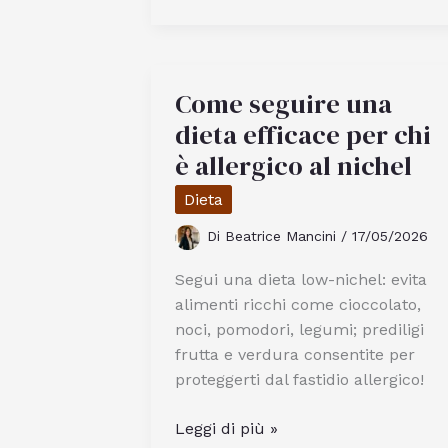
piccoli
non
accettano
prenotazioni
Come seguire una
dieta efficace per chi
è allergico al nichel
Dieta
Di
Beatrice Mancini
/
17/05/2026
Segui una dieta low-nichel: evita
alimenti ricchi come cioccolato,
noci, pomodori, legumi; prediligi
frutta e verdura consentite per
proteggerti dal fastidio allergico!
Come
Leggi di più »