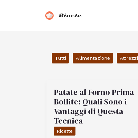
Vai
al
Biocle
contenuto
Filter
Tutti
Alimentazione
Attrezz
posts
by
category
Patate al Forno Prima
Bollite: Quali Sono i
Vantaggi di Questa
Tecnica
Ricette