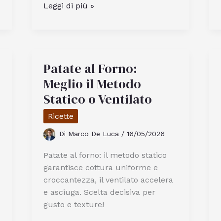
Dove
Leggi di più »
Trovare
le
Migliori
Case
Patate al Forno:
sull’Albero
in
Meglio il Metodo
Trentino
Statico o Ventilato
Alto
Ricette
Adige
Di
Marco De Luca
/
16/05/2026
Patate al forno: il metodo statico
garantisce cottura uniforme e
croccantezza, il ventilato accelera
e asciuga. Scelta decisiva per
gusto e texture!