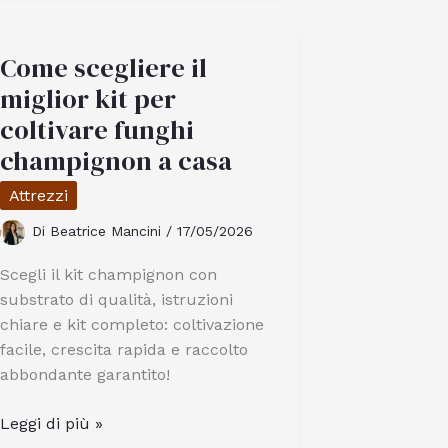
piccante
al
mondo
Come scegliere il
secondo
miglior kit per
gli
coltivare funghi
esperti
champignon a casa
Attrezzi
Di
Beatrice Mancini
/
17/05/2026
Scegli il kit champignon con
substrato di qualità, istruzioni
chiare e kit completo: coltivazione
facile, crescita rapida e raccolto
abbondante garantito!
Come
Leggi di più »
scegliere