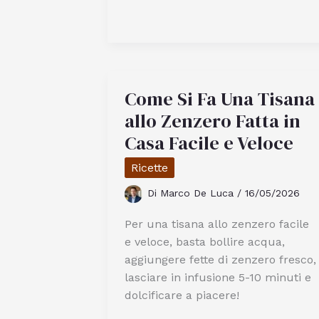
seguire
una
dieta
efficace
per
chi
Come Si Fa Una Tisana
è
allo Zenzero Fatta in
allergico
Casa Facile e Veloce
al
nichel
Ricette
Di
Marco De Luca
/
16/05/2026
Per una tisana allo zenzero facile
e veloce, basta bollire acqua,
aggiungere fette di zenzero fresco,
lasciare in infusione 5-10 minuti e
dolcificare a piacere!