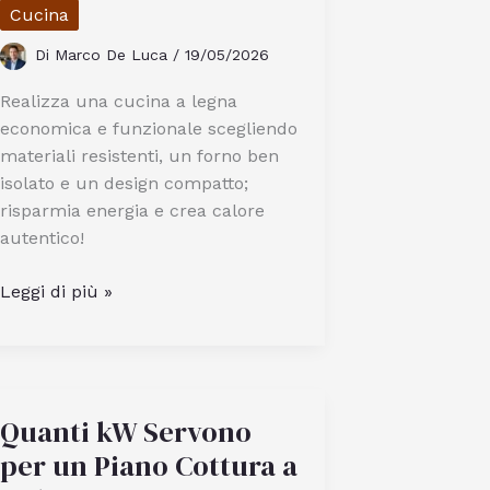
Trattoria
Cucina
e
Di
Marco De Luca
/
19/05/2026
Pizzeria
Realizza una cucina a legna
economica e funzionale scegliendo
materiali resistenti, un forno ben
isolato e un design compatto;
risparmia energia e crea calore
autentico!
Come
Leggi di più »
Realizzare
Una
Cucina
A
Quanti kW Servono
Legna
Con
per un Piano Cottura a
Forno