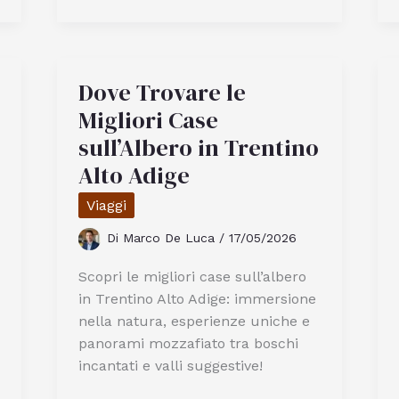
Piante
Che
Non
Dicono
Dove Trovare le
A
Migliori Case
Voce
sull’Albero in Trentino
Alto Adige
Viaggi
Di
Marco De Luca
/
17/05/2026
Scopri le migliori case sull’albero
in Trentino Alto Adige: immersione
nella natura, esperienze uniche e
panorami mozzafiato tra boschi
incantati e valli suggestive!