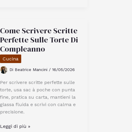
il
miglior
kit
Come Scrivere Scritte
per
coltivare
Perfette Sulle Torte Di
funghi
Compleanno
champignon
Cucina
a
casa
Di
Beatrice Mancini
/
16/05/2026
Per scrivere scritte perfette sulle
torte, usa sac à poche con punta
fine, pratica su carta, mantieni la
glassa fluida e scrivi con calma e
precisione.
Come
Leggi di più »