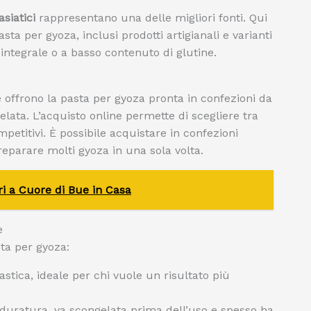
asiatici
rappresentano una delle migliori fonti. Qui
ta per gyoza, inclusi prodotti artigianali e varianti
 integrale o a basso contenuto di glutine.
e offrono la pasta per gyoza pronta in confezioni da
lata. L’acquisto online permette di scegliere tra
petitivi. È possibile acquistare in confezioni
eparare molti gyoza in una sola volta.
i a Cuore di Bue in Casa
e
ta per gyoza:
stica, ideale per chi vuole un risultato più
 duratura, va scongelata prima dell’uso e spesso ha