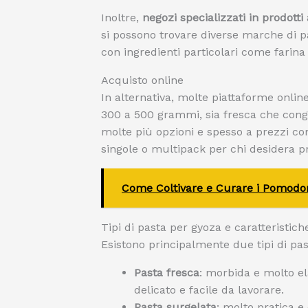
Inoltre,
negozi specializzati in prodotti 
si possono trovare diverse marche di pas
con ingredienti particolari come farina
Acquisto online
In alternativa, molte piattaforme onlin
300 a 500 grammi, sia fresca che conge
molte più opzioni e spesso a prezzi com
singole o multipack per chi desidera pr
Come Coltivare e Curare i Pomodor
Tipi di pasta per gyoza e caratteristich
Esistono principalmente due tipi di pas
Pasta fresca
: morbida e molto ela
delicato e facile da lavorare.
Pasta surgelata
: molto pratica e