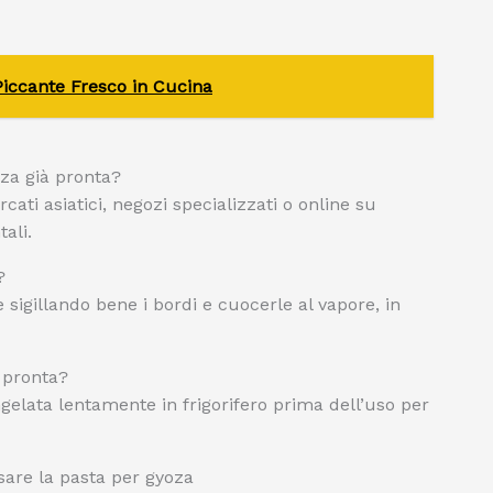
Piccante Fresco in Cucina
za già pronta?
ati asiatici, negozi specializzati o online su
ali.
?
e sigillando bene i bordi e cuocerle al vapore, in
 pronta?
gelata lentamente in frigorifero prima dell’uso per
sare la pasta per gyoza