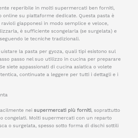
nte reperibile in molti supermercati ben forniti,
i o online su piattaforme dedicate. Questa pasta è
 ravioli giapponesi in modo semplice e veloce,
izzarla, è sufficiente scongelarla (se surgelata) e
seguendo le tecniche tradizionali.
istare la pasta per gyoza, quali tipi esistono sul
asso passo nel suo utilizzo in cucina per preparare
 Se siete appassionati di cucina asiatica o volete
ntica, continuate a leggere per tutti i dettagli e i
onta
 facilmente nei
supermercati più forniti
, soprattutto
ci o congelati. Molti supermercati con un reparto
sca o surgelata, spesso sotto forma di dischi sottili