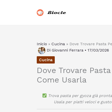
Vai
al
Biocle
contenuto
Inicio
»
Cucina
»
Dove Trovare Pasta P
Di
Giovanni Ferrara
•
17/03/2026
Cucina
Dove Trovare Pasta
Come Usarla
Trova pasta per gyoza già pronta 
Usala per piatti veloci e gustos